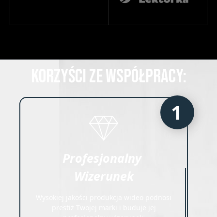
KORZYŚCI ZE WSPÓŁPRACY:
1
Wizerunek
Wysokiej jakości produkcja wideo podnosi
prestiż Twojej marki i buduje jej