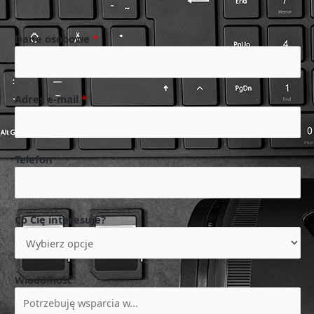
Dane osobowe
*
Adres e-mail
*
Telefon
Co Cię interesuje?
Wiadomość