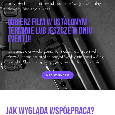
przyszłych uczestników lub sponsorów, jak wizualny
dowód Twojego sukcesu.
Odbierz film w ustalonym
terminie lub jeszcze w dniu
eventu!
Organizacja wydarzenia to masa niewiadomych.
Pozwól sobie na profesjonalistów, by nie martwić się
o efekt. Skontaktuj się z nami, by ustalić szczegóły.
Napisz do nas!
JAK WYGLĄDA WSPÓŁPRACA?