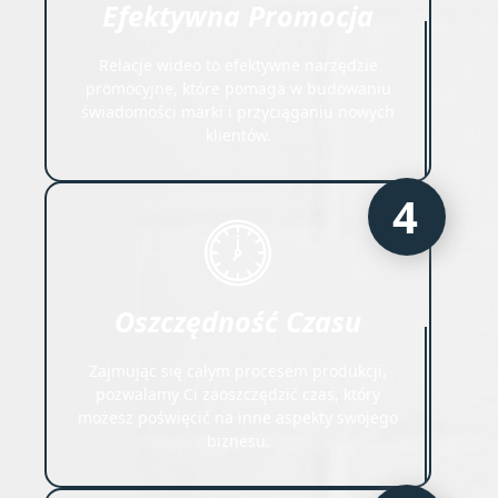
Efektywna Promocja
Relacje wideo to efektywne narzędzie
promocyjne, które pomaga w budowaniu
świadomości marki i przyciąganiu nowych
klientów.
4
Oszczędność Czasu
Zajmując się całym procesem produkcji,
pozwalamy Ci zaoszczędzić czas, który
możesz poświęcić na inne aspekty swojego
biznesu.