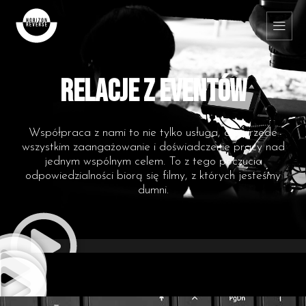
Skip
to
content
RELACJE Z EVENTÓW
Współpraca z nami to nie tylko usługa, ale przede
wszystkim zaangażowanie i doświadczenie pracy nad
jednym wspólnym celem. To z tego poczucia
odpowiedzialności biorą się filmy, z których jesteśmy
dumni.