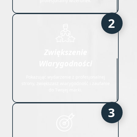
profesjonalny wizerunek.
2
Zwiększenie
Wiarygodności
Pokazując wydarzenie z profesjonalnej
strony, zwiększasz wiarygodność i zaufanie
do Twojej marki.
3