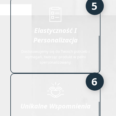
5
Elastyczność I
Personalizacja
Dostosowujemy się do Twoich potrzeb i
wymagań, tworząc produkt w pełni
spersonalizowany.
6
Unikalne Wspomnienia