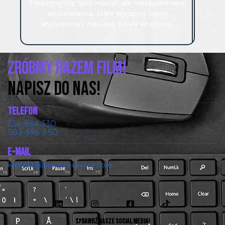
Tworzymy nie tylko relacje, ale niezapomniane
wspomnienia, które wyróżnią Twoje
wydarzenie i zostawią trwałe wrażenie.
Zróbmy razem film!
NAPISZ DO NAS!
Telefon
536 884 330
– Robert
503 396 850
– Mateusz
E-mail
kontakt@horizonreverse.com
Sprawdź nasze social media!