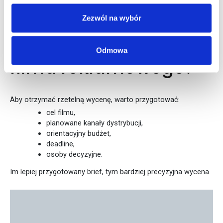
Jak przygotować się
Zezwól na wybór
do wyceny produkcji
Odmowa
filmu reklamowego?
Aby otrzymać rzetelną wycenę, warto przygotować:
cel filmu,
planowane kanały dystrybucji,
orientacyjny budżet,
deadline,
osoby decyzyjne.
Im lepiej przygotowany brief, tym bardziej precyzyjna wycena.