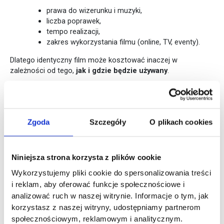
prawa do wizerunku i muzyki,
liczba poprawek,
tempo realizacji,
zakres wykorzystania filmu (online, TV, eventy).
Dlatego identyczny film może kosztować inaczej w
zależności od tego,
jak i gdzie będzie używany
.
Kiedy wysoka cena
filmu reklamowego
Zgoda
Szczegóły
O plikach cookies
ma sens?
Niniejsza strona korzysta z plików cookie
Wykorzystujemy pliki cookie do spersonalizowania treści
Wyższy budżet jest uzasadniony, gdy:
i reklam, aby oferować funkcje społecznościowe i
film jest kluczowym elementem kampanii,
analizować ruch w naszej witrynie. Informacje o tym, jak
ma być intensywnie wykorzystywany przez długi
korzystasz z naszej witryny, udostępniamy partnerom
czas,
wspiera sprzedaż lub wizerunek marki premium,
społecznościowym, reklamowym i analitycznym.