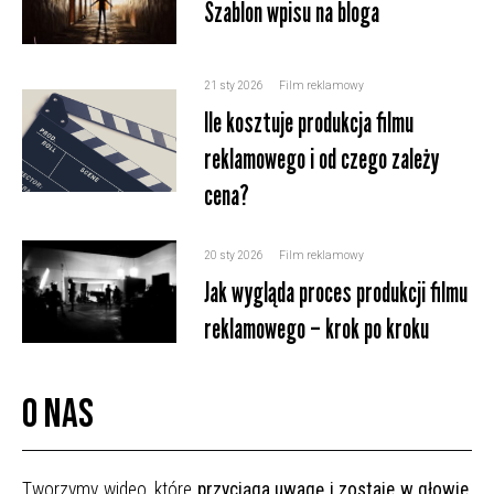
Szablon wpisu na bloga
21 sty 2026
Film reklamowy
Ile kosztuje produkcja filmu
reklamowego i od czego zależy
cena?
20 sty 2026
Film reklamowy
Jak wygląda proces produkcji filmu
reklamowego – krok po kroku
O nas
Tworzymy wideo, które
przyciąga uwagę i zostaje w głowie
.