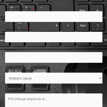
Dane osobowe
*
Adres e-mail
*
Telefon
Co Cię interesuje?
Wiadomość