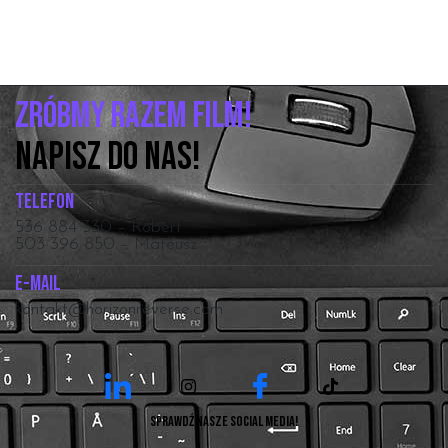
Zróbmy razem film!
NAPISZ DO NAS!
Telefon
536 884 330 – Robert
503 396 850 – Mateusz
E-mail
kontakt@horizonreverse.com
Sprawdź nasze social media!