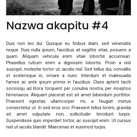
Nazwa akapitu #4
Duis non leo dui. Quisque eu finibus diam, sed venenatis
neque. Duis nulla ipsum, faucibus at sagittis vitae, posuere a
quam. Aliquam vehicula enim vitae lobortis accumsan.
Phasellus rutrum enim a dignissim lobortis. Proin a nisl
suscipit, molestie tortor ut, iaculis nisl. Sed tellus dui, convallis
et scelerisque in, ornare a nunc. Interdum et malesuada
fames ac ante ipsum primis in faucibus. Class aptent taciti
sociosqu ad litora torquent per conubia nostra, per inceptos
himenaeos. Aliquam placerat est sit amet bibendum porttitor.
Praesent egestas ullamcorper mi, a feugiat metus
consectetur ut. In sed eros orci. Praesent tellus lorem, gravida
sit amet vulputate non, sollicitudin tincidunt turpis.
Suspendisse quis imperdiet tortor, ac suscipit enim. Ut cursus
nisl ut iaculis blandit. Maecenas et euismod turpis.