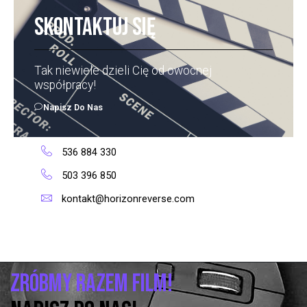
Skontaktuj się
Tak niewiele dzieli Cię od owocnej
współpracy!
Napisz Do Nas
536 884 330
503 396 850
kontakt@horizonreverse.com
Zróbmy razem film!