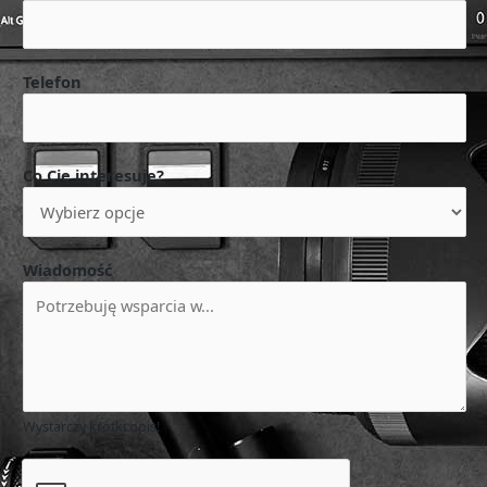
Telefon
Co Cię interesuje?
Wiadomość
Wystarczy krótki opis!