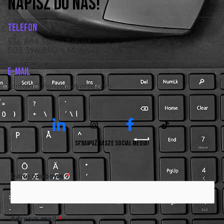
NAPISZ DO NAS!
Telefon
536 884 330 – Robert
503 396 850 – Mateusz
E-mail
kontakt@horizonreverse.com
Sprawdź nasze social media!
Dane osobowe
*
Adres e-mail
*