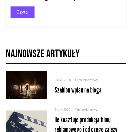
Czytaj
Najnowsze artykuły
24 kwi 2026
Film reklamowy
Szablon wpisu na bloga
21 sty 2026
Film reklamowy
Ile kosztuje produkcja filmu
reklamowego i od czego zależy