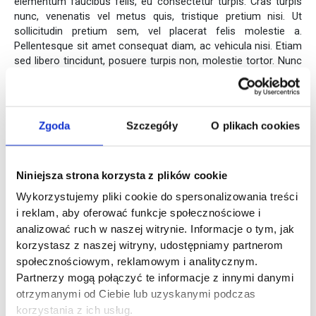
elementum faucibus felis, eu consectetur turpis. Cras turpis
nunc, venenatis vel metus quis, tristique pretium nisi. Ut
sollicitudin pretium sem, vel placerat felis molestie a.
Pellentesque sit amet consequat diam, ac vehicula nisi. Etiam
sed libero tincidunt, posuere turpis non, molestie tortor. Nunc
posuere quam in libero placerat, nec pretium justo faucibus.
Aenean efficitur quis sem sed consequat. Aenean sodales
tincidunt libero ac posuere. Nunc pellentesque lorem ut justo
iaculis congue. Aliquam dolor sapien, fringilla quis magna et,
Zgoda
Szczegóły
O plikach cookies
viverra rhoncus sapien. Praesent porttitor, purus hendrerit
fermentum luctus, odio dui tristique tellus, sit amet interdum
nisl massa nec nunc.
Niniejsza strona korzysta z plików cookie
Nazwa akapitu #7
Wykorzystujemy pliki cookie do spersonalizowania treści
i reklam, aby oferować funkcje społecznościowe i
analizować ruch w naszej witrynie. Informacje o tym, jak
korzystasz z naszej witryny, udostępniamy partnerom
Sed sollicitudin ante in commodo porta. Duis a nisi nec orci
ultricies gravida vitae eget ipsum. Morbi turpis velit, porta id
społecznościowym, reklamowym i analitycznym.
eros at, viverra eleifend elit. Fusce massa elit, consequat sed
Partnerzy mogą połączyć te informacje z innymi danymi
nulla eget, condimentum scelerisque turpis. Vestibulum vel
otrzymanymi od Ciebie lub uzyskanymi podczas
arcu ut nulla semper volutpat. Phasellus vitae felis quis ex
korzystania z ich usług.