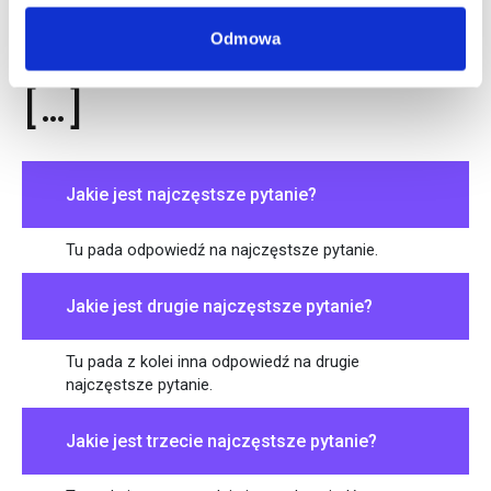
FAQ – najczęściej
Odmowa
zadawane pytania o
[…]
Jakie jest najczęstsze pytanie?
Tu pada odpowiedź na najczęstsze pytanie.
Jakie jest drugie najczęstsze pytanie?
Tu pada z kolei inna odpowiedź na drugie
najczęstsze pytanie.
Jakie jest trzecie najczęstsze pytanie?