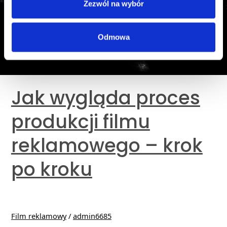
krok
Zezwól na wybór
po
kroku
Odmowa
Jak wygląda proces
produkcji filmu
reklamowego – krok
po kroku
Film reklamowy
/
admin6685