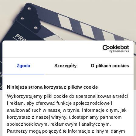
Ile
kosztuje
produkcja
filmu
reklamowego
i
od
czego
zależy
cena?
Zgoda
Szczegóły
O plikach cookies
Niniejsza strona korzysta z plików cookie
Wykorzystujemy pliki cookie do spersonalizowania treści
Ile kosztuje produkcja
i reklam, aby oferować funkcje społecznościowe i
analizować ruch w naszej witrynie. Informacje o tym, jak
filmu reklamowego i
korzystasz z naszej witryny, udostępniamy partnerom
społecznościowym, reklamowym i analitycznym.
od czego zależy cena?
Partnerzy mogą połączyć te informacje z innymi danymi